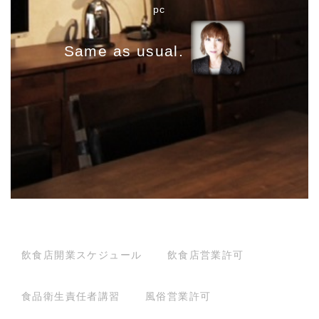
pc
g
a
Same as usual.
t
i
o
n
飲食店開業スケジュール
飲食店営業許可
食品衛生責任者講習
風俗営業許可